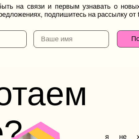
?
я не хочу огра
созданием изделий т
бренда, возможно
многогранны и кто з
именно с вами у нас
потрясающее, напиш
на сегодня я уж
рестораном bist
агентством 7march
skyeng, самокат и др
оставить заявку 