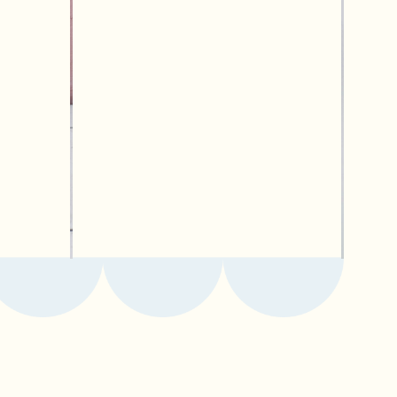
иях и
rten