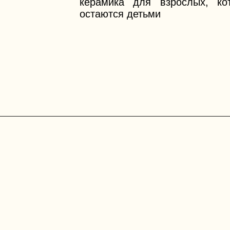
керамика для взрослых, ко
остаются детьми
— как все
началось?