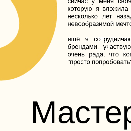
очень рада, что когда 
"просто попробовать" 🤍
Мастер
м.А
Кра