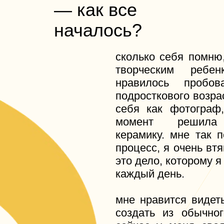
сколько себя помню, я в
творческим ребенком,
нравилось пробовать
подросткового возраста я
себя как фотограф, но 
момент решила поп
керамику. мне так понра
процесс, я очень втянула
это дело, которому я отд
каждый день.
мне нравится видеть то, 
создать из обычного ку
сейчас у меня своя мас
которую я вложила все 
несколько лет назад эт
невообразимой мечтой.
ещё я сотрудничаю с 
брендами, участвую в м