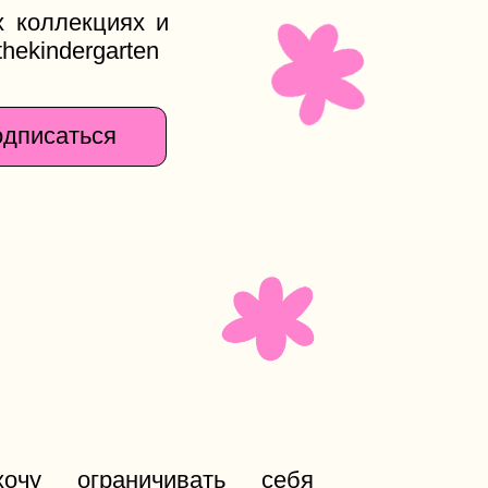
ничивать себя
олько для своего
сти творчества
нает, может быть
 случится что-то
ите мне!
е поработала с
, ozon fresh,
, азбукой вкуса,
угими!
на сотрудничество