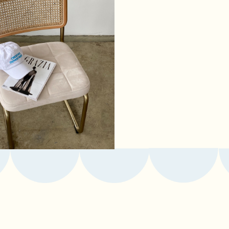
на связи и первым узнавать о новых коллекц
ениях, подпишитесь на рассылку от thekinderga
Подписаться
таем