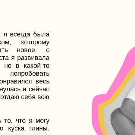
сегда была
 которому
 новое. с
 развивала
в какой-то
робовать
вился весь
сь и сейчас
аю себя всю
что я могу
ска глины.
терская, в
силы, хотя
о казалось
классными
аркетах и