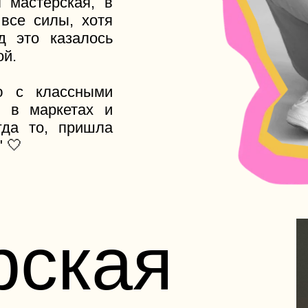
то, пришла
ская
виамоторная
сноказарменная 12с38