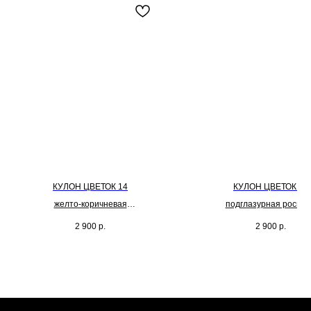
КУЛОН ЦВЕТОК 14
КУЛОН ЦВЕТОК 06
желто-коричневая
подглазурная роспис
эффектарная глазурь
глазурь
2 900
р.
2 900
р.
размер цветка 5см
размер цветка 5см