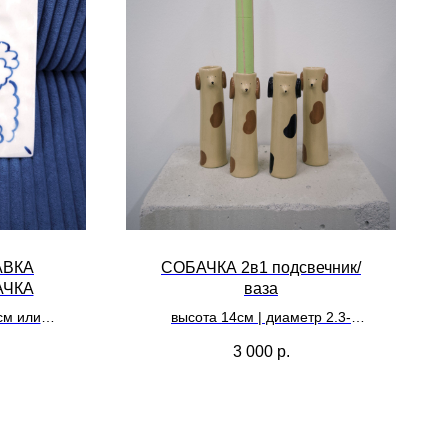
АВКА
СОБАЧКА 2в1 подсвечник/
АЧКА
ваза
см или
высота 14см | диаметр 2.3-
2.5см
3 000
р.
ь как
горячее,
стол или
ну