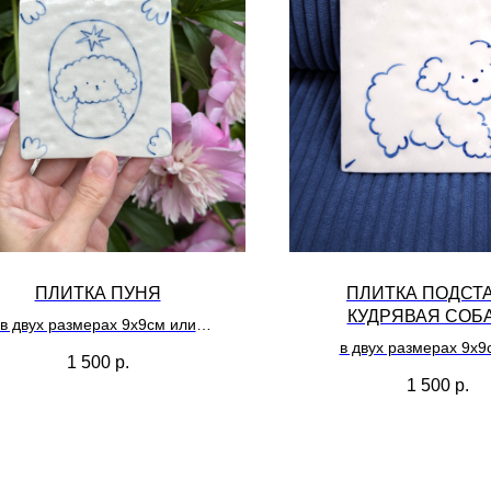
ПЛИТКА ПУНЯ
ПЛИТКА ПОДСТ
КУДРЯВАЯ СОБ
в двух размерах 9х9см или
11х11см
в двух размерах 9х9
1 500
р.
можно использовать как
11х11см
1 500
р.
одставку под кружку/горячее,
можно использоват
 качестве декора на стол или
подставку под кружку/
повесить на стену
в качестве декора на 
повесить на сте