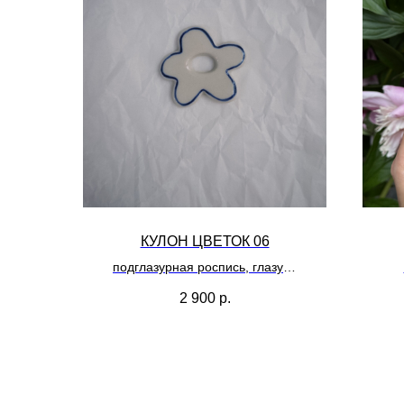
КУЛОН ЦВЕТОК 06
подглазурная роспись, глазурь
размер цветка 5см
2 900
р.
п
в