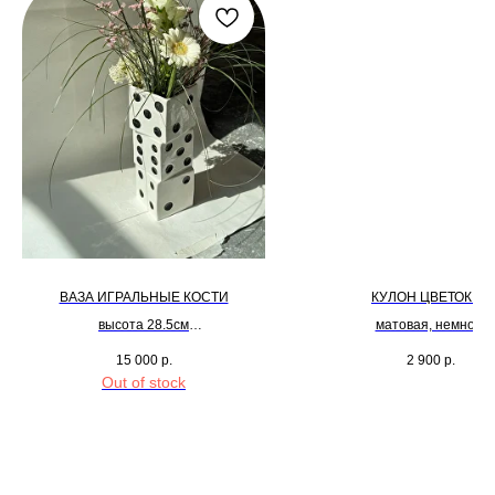
ВАЗА ИГРАЛЬНЫЕ КОСТИ
КУЛОН ЦВЕТОК 09
высота 28.5см
матовая, немного
диаметр 9см
шероховатая голуба
15 000
р.
2 900
р.
глазурь
Out of stock
размер цветка 5см